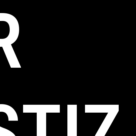
R
STIZ