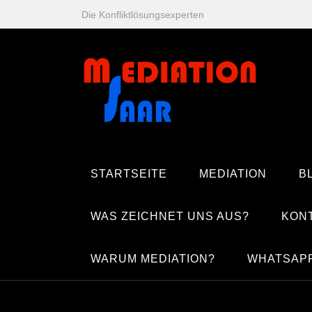
Zum
Die Konfliktlösungsexperten
Inhalt
springen
STARTSEITE
MEDIATION
B
WAS ZEICHNET UNS AUS?
KON
WARUM MEDIATION?
WHATSAP