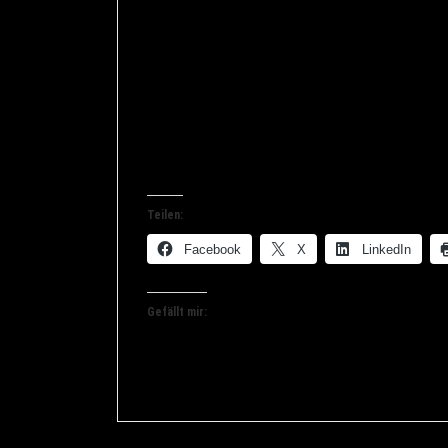
setzt natürlich auch ein gründliches und g
Justizminister der Länder und des Bundes
Image der Justiz verbessern können.
Oder sollt eich mich als Mediator über die
Ich bin mal gespannt auf den Rechtsreport
Teilen:
Facebook
X
LinkedIn
Gefällt mir: