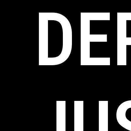
DE
JU