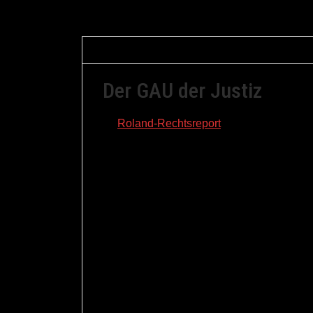
Gerfried Braune
7. August 2012
Allge
Der GAU der Justiz
Im
Roland-Rechtsreport
wurde nun bereits
zur Justiz und außergerichtlichen Konflik
Der erste Teil der Untersuchung beschäftigt
Die Mehrheit der Befragten hatte sehr viel 
Gesetze (insgesamt 60 %). Mehr Vertrauen
(77 %) und – man lese und staune – die Po
gerade einmal 28 %. (allerdings ist der V
gestiegen, während es bei den Gerichten 