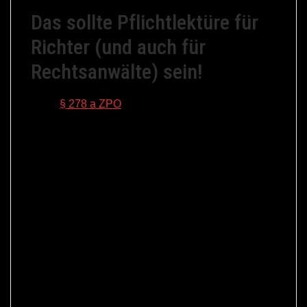
Das sollte Pflichtlektüre für
Richter (und auch für
Rechtsanwälte) sein!
Nach
§ 278 a ZPO
kann das Gericht den Parteien
eine Mediation oder ein anderes Verfahren der
außergerichtlichen Konfliktbeilegung vorschlagen.
Kriterien hierfür wurden nicht ins Gesetz
aufgenommen. Dies wird von den Richtern nach
Bauchgefühl entschieden, ohne dass sie über
genügend Informationen über die alternativen
Verfahren wie Mediation verfügen und
insbesondere, was Mediation zu leisten imstande
ist. In der Begründung zum ursprünglichen
Gesetzentwurf des Bundesjustizministeriums war