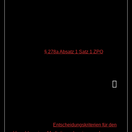
Sind wie im Bau- oder im
Arzthaftungsprozess gutachterlich zu
klärende Tatsachenfragen
streitentscheidend, kann es darüber hinaus
sinnvoll sein, die Parteien auf ein
verbindliches Schiedsgutachten zu
verweisen.
§ 278a Absatz 1 Satz 1 ZPO
dient damit dem gesetzgeberischen Ziel,
die außergerichtliche Konfliktbeilegung
auch bei bereits rechtshängigen
Streitigkeiten zu ermöglichen.
Die Rechtsanwälte und Mediatoren JUDr. Heike
Lamadé und JUDr. Thomas Lamadé haben
danenswerter Weise hierzu Kriterien entwickelt
und veröffentlicht („
Entscheidungskriterien für den