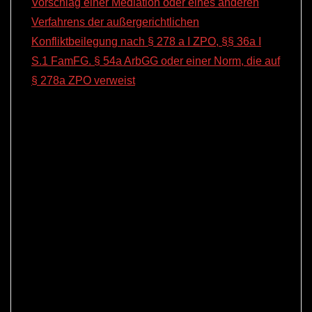
Vorschlag einer Mediation oder eines anderen
Verfahrens der außergerichtlichen
Konfliktbeilegung nach § 278 a I ZPO, §§ 36a I
S.1 FamFG. § 54a ArbGG oder einer Norm, die auf
§ 278a ZPO verweist
“ so der etwas sperrige Titel
der Arbeit). Sie zeigen auf, dass Mediation und
andere Verfahren der außergerichtlichen
Konfliktbeilegung eben nicht nur dort sinnvoll sind,
wo die Parteien ohnehin vergleichsbereit sind,
sondern gerade auch dort, wo eine
Vergleichsbereitschaft erst geschaffen werden
muss, der Konflikt aber – wie meist – nicht nur auf
der Sahcebene besteht.
Würden Richter und Parteianwälte diese
Ausarbeitung genau studieren und die dort
genannten Kriterien in ihrer Arbeit anwenden,