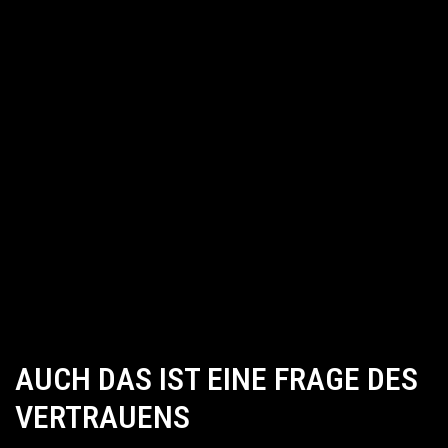
AUCH DAS IST EINE FRAGE DES
VERTRAUENS