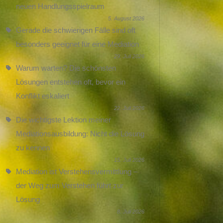
neuen Handlungsspielraum
5. August 2026
Gerade die schwierigen Fälle sind oft
besonders geeignet für eine Mediation
29. Juli 2026
Warum warten? Die schönsten
Lösungen entstehen oft, bevor ein
Konflikt eskaliert
22. Juli 2026
Die wichtigste Lektion meiner
Mediationsausbildung: Nicht die Lösung
zu kennen
15. Juli 2026
Mediation ist Verstehensvermittlung –
der Weg zum Verstehen führt zur
Lösung
8. Juli 2026