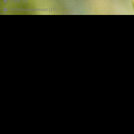
Politik
(4)
Selbstmanagement
(17)
Sozialrecht
(4)
startseite
(9)
Steuerrecht
(13)
Strukturierend Visualisieren
(9)
Uncategorised
(1)
Vereinsrecht
(2)
Verhandlungen
(22)
Verkehrsrecht
(38)
Verwaltungsrecht
(13)
Zivilrecht
(104)