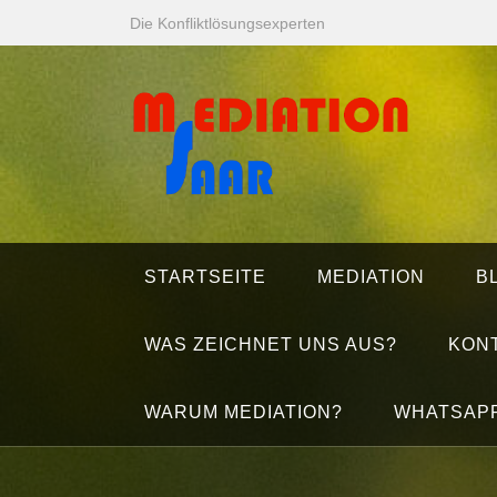
Zum
Die Konfliktlösungsexperten
Inhalt
springen
STARTSEITE
MEDIATION
B
WAS ZEICHNET UNS AUS?
KON
WARUM MEDIATION?
WHATSAP