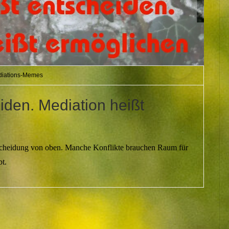
iations-Memes
iden. Mediation heißt
ntscheidung von oben. Manche Konflikte brauchen Raum für
t.