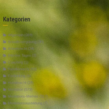
Kategorien
Allgemein
(369)
Anwaltsvergütung
(30)
Arbeitsrecht
(34)
Bild des Tages
(3)
Coaching
(1)
Familienrecht
(53)
Fortbildung
(6)
Hunderecht
(24)
Mediation
(573)
Mediations-Memes
(317)
Mediationsausbildung
(7)