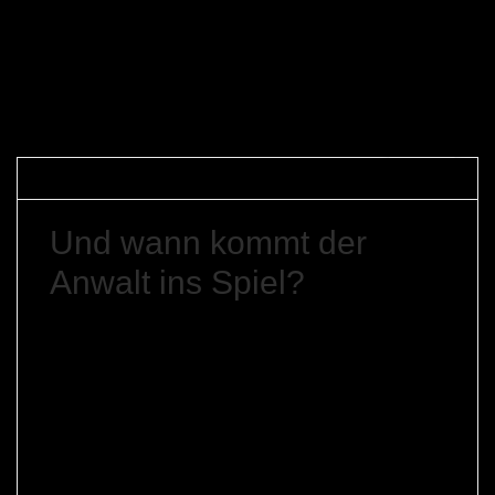
Gerfried Braune
7. April 2012
Allgemein
Und wann kommt der
Anwalt ins Spiel?
9 Stufen hat das Konflikteskalationsmodell von
Friedrich Glasl. Demnach eskaliert ein Konflikt, wenn
er nicht gelöst wird, von der Verhärtung bis zum
„gemeinsam in den Abgrund“. Wann wird üblicherweise
im Verlauf einer solchen Konfliikteskalation ein Anwalt
beauftragt?