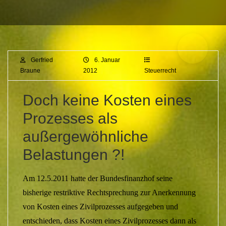
Gerfried
6. Januar
Braune
2012
Steuerrecht
Doch keine Kosten eines
Prozesses als
außergewöhnliche
Belastungen ?!
Am 12.5.2011 hatte der Bundesfinanzhof seine
bisherige restriktive Rechtsprechung zur Anerkennung
von Kosten eines Zivilprozesses aufgegeben und
entschieden, dass Kosten eines Zivilprozesses dann als