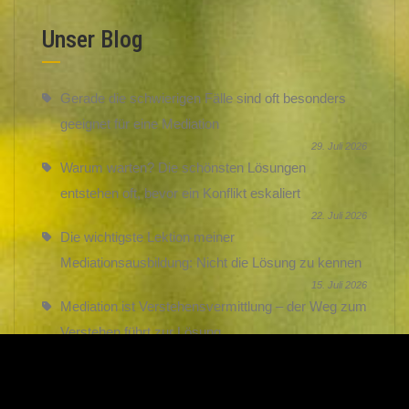
Unser Blog
Gerade die schwierigen Fälle sind oft besonders
geeignet für eine Mediation
29. Juli 2026
Warum warten? Die schönsten Lösungen
entstehen oft, bevor ein Konflikt eskaliert
22. Juli 2026
Die wichtigste Lektion meiner
Mediationsausbildung: Nicht die Lösung zu kennen
15. Juli 2026
Mediation ist Verstehensvermittlung – der Weg zum
Verstehen führt zur Lösung
8. Juli 2026
Mediation: Preiswert – weil ein gelöster Konflikt
mehr wert ist als sein Preis