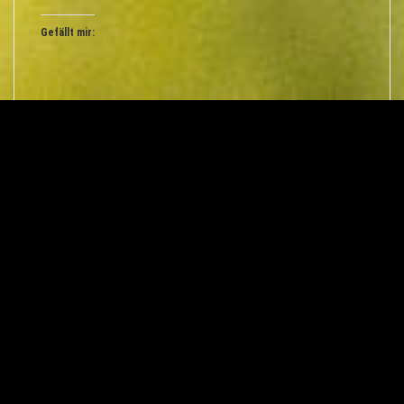
Gefällt mir:
VORHERIGER ARTIKEL
Ist Führen eines Pferdes dasselbe wie Reiten?
NÄCHSTER ARTIKEL
Nicht erst, wenn es richtig knallt…