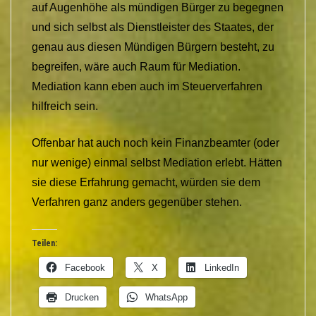
auf Augenhöhe als mündigen Bürger zu begegnen
und sich selbst als Dienstleister des Staates, der
genau aus diesen Mündigen Bürgern besteht, zu
begreifen, wäre auch Raum für Mediation.
Mediation kann eben auch im Steuerverfahren
hilfreich sein.
Offenbar hat auch noch kein Finanzbeamter (oder
nur wenige) einmal selbst Mediation erlebt. Hätten
sie diese Erfahrung gemacht, würden sie dem
Verfahren ganz anders gegenüber stehen.
Teilen:
Facebook
X
LinkedIn
Drucken
WhatsApp