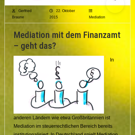
Gerfried
22. Oktober
Braune
2015
Mediation
Mediation mit dem Finanzamt
– geht das?
In
anderen Ländern wie etwa Großbritannien ist
Mediation im steuerrechtlichen Bereich bereits
institutionalisiert. In Deutschland spielt Mediation