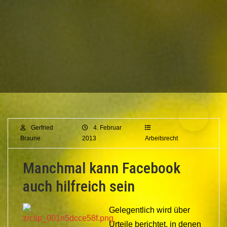
Gerfried
4. Februar
Braune
2013
Arbeitsrecht
Manchmal kann Facebook
auch hilfreich sein
Gelegentlich wird über
Urteile berichtet, in denen