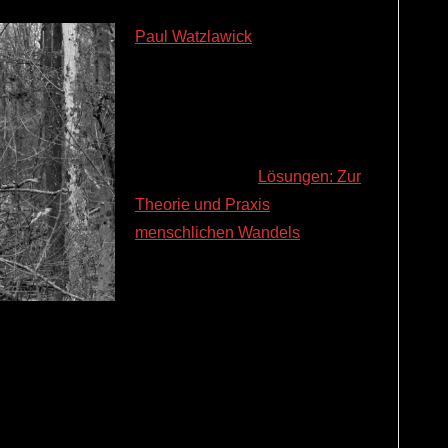
Paul Watzlawick
, bekannt durch
die 5 Axiome der
Kommunikation, hat sich in dem
gemeinsam mit John H.
Weakland und Richard Fisch
verfassten Buch „
Lösungen: Zur
Theorie und Praxis
menschlichen Wandels
“ auch
mit Problemlösungen
beschäftigt. Er unterscheidet
ungen. Das sind einmal Lösungen 1. Ordnung, die
nes Systems bewegen und Lösungen 2. Ordnung, die
rden können. Eine typische Lösung erster Ordnung
temen kann dies funktionieren. Wenn es kalt ist,
e das Problem behoben. Bei komplexen Systemen