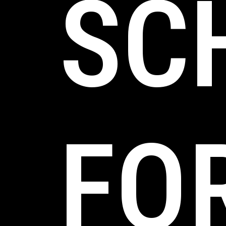
SC
FO