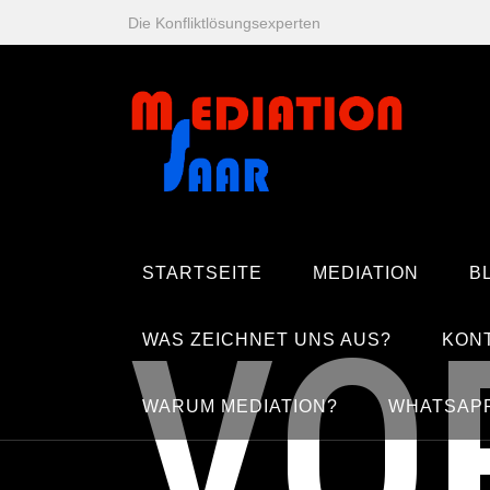
Zum
Die Konfliktlösungsexperten
Inhalt
springen
STARTSEITE
MEDIATION
B
VO
WAS ZEICHNET UNS AUS?
KON
WARUM MEDIATION?
WHATSAP