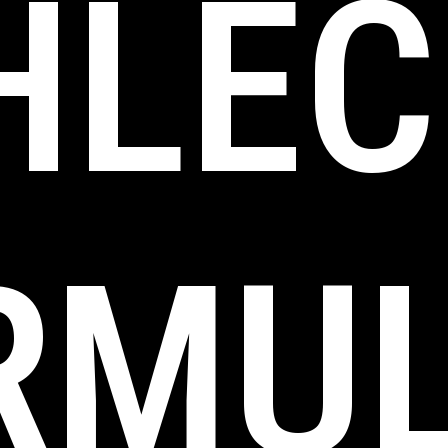
HLEC
RMUL