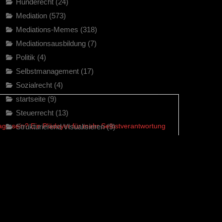
Hunderecht
(24)
Mediation
(573)
Mediations-Memes
(318)
Mediationsausbildung
(7)
Politik
(4)
Selbstmanagement
(17)
Sozialrecht
(4)
startseite
(9)
Steuerrecht
(13)
ge sein? Ein Plädoyer für mehr Selbstverantwortung
Strukturierend Visualisieren
(9)
Uncategorised
(1)
Vereinsrecht
(2)
Verhandlungen
(22)
Verkehrsrecht
(38)
Verwaltungsrecht
(13)
Zivilrecht
(104)