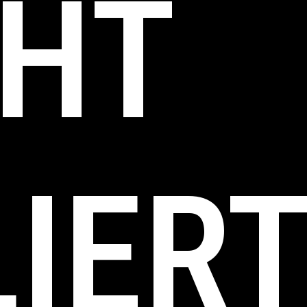
HT
IER