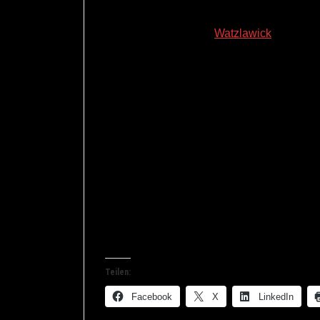
Denn spätestens seit
Watzlawick
wissen wi
Beziehungsebene hat. Vorwürfe haben ein
daher der andere auf diesen Beziehungsa
Ein Wunsch hat zwar auch einen Beziehung
Wertschätzung geprägt, als ein Vorwurf. S
antworten.
Probieren Sie es einfach mal beim nächst
Sie den Vorwurf des anderen in einen Wun
Wunsch haben. Sie werden sehen, das Ge
wenn Sie versuchen, ihr Verhalten zu recht
Teilen:
Facebook
X
LinkedIn