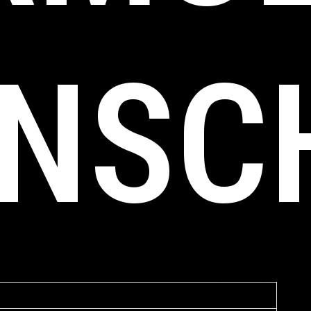
NSC
n
1 Kommentar