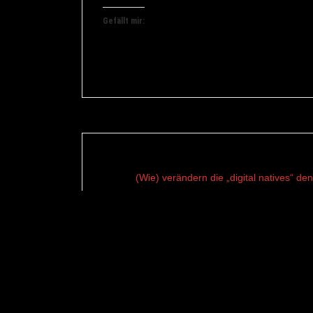
Gefällt mir:
(Wie) verändern die „digital natives“ d
Gerf