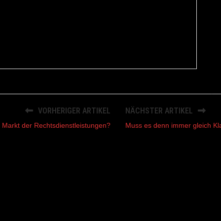
VORHERIGER ARTIKEL
NÄCHSTER ARTIKEL
en Markt der Rechtsdienstleistungen?
Muss es denn immer gleich Kla
ried Braune