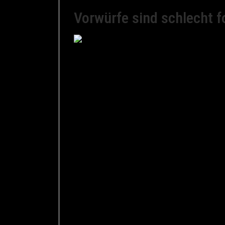
Vorwürfe sind schlecht 
geprägt hat, aber er ist gut und trifft es 
Scheidungsmediationen spielen gegenseit
versperren oft den Blick auf zukünftige L
kommen und auch den anderen dazu nötigen
rechtfertigen. Es ist daher für viele Medi
diesen Satz sage.
Plötzlich wird die Sicht auf die Zukunft off
was war. Man kann vielmehr nun für sich 
Wunsch umgehen will. Gerade als Mediator
(oder Erwartung) umzuformulieren. Dies n
dann auch der anderen Partei möglich, sa
eigenen Emotionen zu sehr stören.