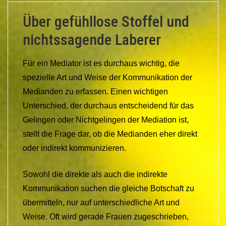
Über gefühllose Stoffel und
nichtssagende Laberer
Für ein Mediator ist es durchaus wichtig, die
spezielle Art und Weise der Kommunikation der
Medianden zu erfassen. Einen wichtigen
Unterschied, der durchaus entscheidend für das
Gelingen oder Nichtgelingen der Mediation ist,
stellt die Frage dar, ob die Medianden eher direkt
oder indirekt kommunizieren.
Sowohl die direkte als auch die indirekte
Kommunikation suchen die gleiche Botschaft zu
übermitteln, nur auf unterschiedliche Art und
Weise. Oft wird gerade Frauen zugeschrieben,