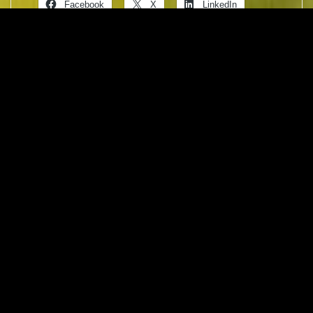
Facebook
X
LinkedIn
Drucken
WhatsApp
Gefällt mir:
VORHERIGER ARTIKEL
7 Elemente guter Verhandlungen
NÄCHSTER ARTIKEL
Ganz schön teuer so ein Burn-Out