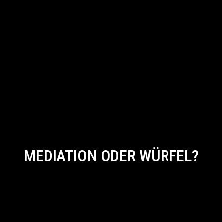
MEDIATION ODER WÜRFEL?