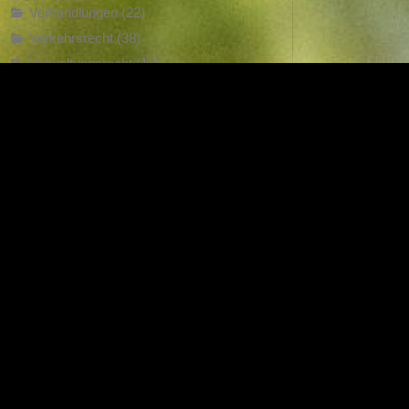
Verhandlungen
(22)
Verkehrsrecht
(38)
Verwaltungsrecht
(13)
Zivilrecht
(104)
f schütteln
Suchen
nach: