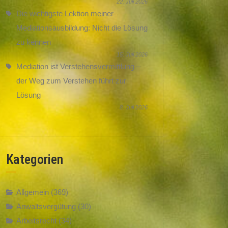
22. Juli 2026
Die wichtigste Lektion meiner
Mediationsausbildung: Nicht die Lösung
zu kennen
15. Juli 2026
Mediation ist Verstehensvermittlung –
der Weg zum Verstehen führt zur
Lösung
8. Juli 2026
Kategorien
Allgemein
(369)
Anwaltsvergütung
(30)
Arbeitsrecht
(34)