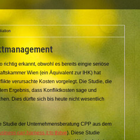
iation
iktmanagement
richtig erkannt, obwohl es bereits eingie seriöse
haftskammer Wien (ein Äquivalent zur IHK) hat
likte verursachte Kosten vorgelegt. Die Studie, die
em Ergebnis, dass Konfliktkosten sage und
n. Dies dürfte sich bis heute nicht wesentlich
tere Studie der Unternehmensberatung CPP aus dem
siness can harness it to thrive
). Diese Studie