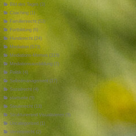
Bild des Tages
(3)
Coaching
(1)
Familienrecht
(53)
Fortbildung
(6)
Hunderecht
(24)
Mediation
(573)
Mediations-Memes
(319)
Mediationsausbildung
(7)
Politik
(4)
Selbstmanagement
(17)
Sozialrecht
(4)
startseite
(9)
Steuerrecht
(13)
Strukturierend Visualisieren
(9)
Uncategorised
(1)
Vereinsrecht
(2)