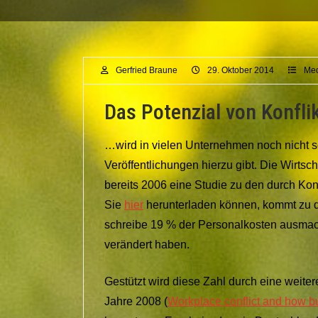
Gerfried Braune
29. Oktober 2014
Med
Das Potenzial von Konfl
…wird in vielen Unternehmen noch nicht so 
Veröffentlichungen hierzu gibt. Die Wirtsc
bereits 2006 eine Studie zu den durch Konf
Sie
hier
herunterladen können, kommt zu d
schreibe 19 % der Personalkosten ausmache
verändert haben.
Gestützt wird diese Zahl durch eine wei
Jahre 2008 (
Workplace conflict and how bu