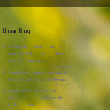
Unser Blog
Wir handeln im Konflikt selten – wir
reagieren. Mediation eröffnet einen
neuen Handlungsspielraum
5. August 2026
Gerade die schwierigen Fälle sind oft
besonders geeignet für eine Mediation
29. Juli 2026
Warum warten? Die schönsten
Lösungen entstehen oft, bevor ein
Konflikt eskaliert