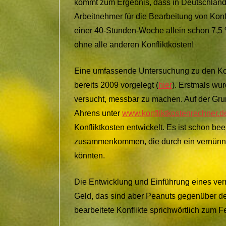
kommt zum Ergebnis, dass in Deutschland 
Arbeitnehmer für die Bearbeitung von Kon
einer 40-Stunden-Woche allein schon 7,5
ohne alle anderen Konfliktkosten!
Eine umfassende Untersuchung zu den Ko
bereits 2009 vorgelegt (
hier
). Erstmals wur
versucht, messbar zu machen. Auf der Grun
Ahrens unter
www.konfliktkostenrechner.d
Konfliktkosten entwickelt. Es ist schon be
zusammenkommen, die durch ein vernünnf
könnten.
Die Entwicklung und Einführung eines ver
Geld, das sind aber Peanuts gegenüber de
bearbeitete Konflikte sprichwörtlich zum 