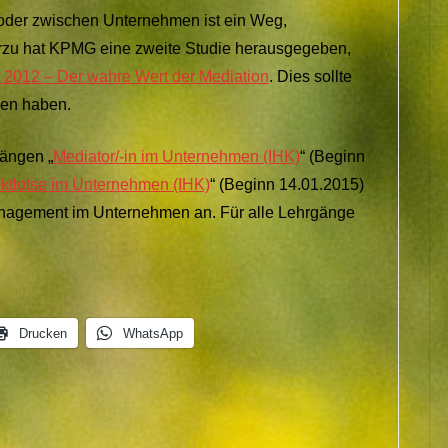
oder zwischen Unternehmen ist ein Weg,
ierzu hat KPMG eine zweite Studie herausgegeben,
 2012 – Der wahre Wert der Mediation
. Dies sollte
sen haben.
gängen „
Mediator/-in im Unternehmen (IHK)
“ (Beginn
iktlotse im Unternehmen (IHK)
“ (Beginn 14.01.2015)
anagement im Unternehmen an. Für alle Lehrgänge
Drucken
WhatsApp