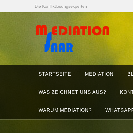
Zum
Die Konfliktlösungsexperten
Inhalt
springen
STARTSEITE
MEDIATION
B
WAS ZEICHNET UNS AUS?
KON
WARUM MEDIATION?
WHATSAP