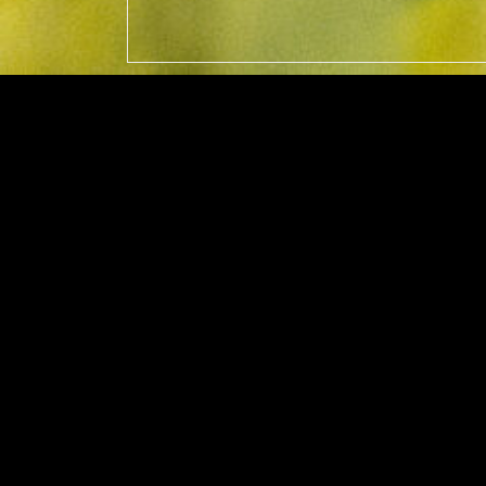
Gerf
Mediator, Ringstr, 49, 66130 Saarbrücken, T
15