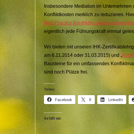
Insbesondere Mediation im Unternehmen 
Konfliktkosten merklich zu reduzieren. H
Best Practice Konflikt(kosten)management
eigentlich jede Führungskraft einmal gele
Wir bieten mit unseren IHK-Zertifikatslehr
am 6.11.2014 oder 31.03.2015) und „
Konfl
Bausteine für ein umfassendes Konfliktm
sind noch Plätze frei.
Teilen:
Facebook
X
LinkedIn
Gefällt mir: