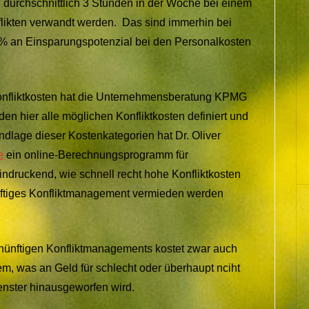
durchschnittlich 3 Stunden in der Woche bei einem
flikten verwandt werden. Das sind immerhin bei
 % an Einsparungspotenzial bei den Personalkosten
nfliktkosten hat die Unternehmensberatung KPMG
den hier alle möglichen Konfliktkosten definiert und
dlage dieser Kostenkategorien hat Dr. Oliver
e
ein online-Berechnungsprogramm für
eindruckend, wie schnell recht hohe Konfliktkosten
tiges Konfliktmanagement vermieden werden
nünftigen Konfliktmanagements kostet zwar auch
m, was an Geld für schlecht oder überhaupt nciht
Fenster hinausgeworfen wird.