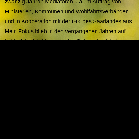
zwanzig Jahren Mediatoren u.a. im Auftrag von
Ministerien, Kommunen und Wohlfahrtsverbänden
und in Kooperation mit der IHK des Saarlandes aus.
Mein Fokus blieb in den vergangenen Jahren auf
beide Arbeitsfelder gerichtet. Daher absolvierte ich
in Köln eine Weiterbildung zur Psychoonkologin.
Seither bin ich sowohl in der psychosozialen
Beratung als auch in der Mediation beruflich
zuhause.