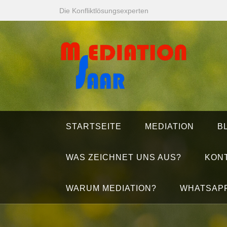
Zum
Die Konfliktlösungsexperten
Inhalt
springen
STARTSEITE
MEDIATION
B
WAS ZEICHNET UNS AUS?
KON
WARUM MEDIATION?
WHATSAP